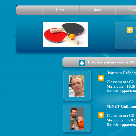
Home
Infos
Photo
Liste des joueurs saison 202
Watteau Grégor
Classement : C2
Matricule : 1026 
Double apparten
MINET Guillau
Classement : C6
Matricule : 0782 
Double apparten