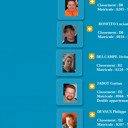
Classement : D0
Matricule : 0205 -
BONFITO Lucian
Classement : D0
Matricule : 0016 -
DELCAMPE Jérô
Classement : D2
Matricule : 0220 - 
JADOT Gaëtan
Classement : D2
Matricule : 0966 - 
Double appartenan
DEVAUX Philippe
Classement : D2
Matricule : 0207 - 