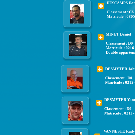
DESCAMPS Dam
Classement : C6
Matricule : 0805
MINET Daniel
Classement : D0
Matricule : 0216 
Double apparten
DESMYTER Joh
Classement : D0
Matricule : 0212-
DESMYTER Yann
Classement : D0
Matricule : 0211 -
VAN NESTE Rudy