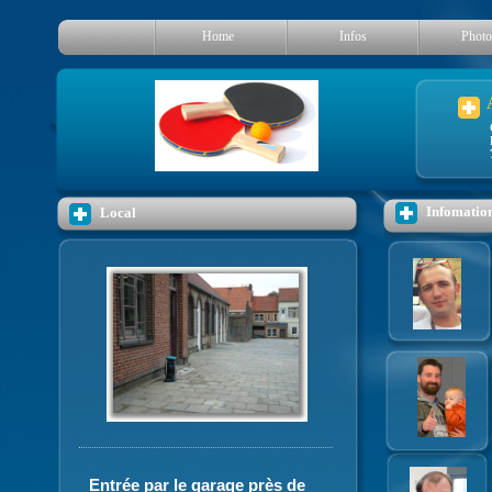
Home
Infos
Photo
Infomation
Local
Entrée par le garage près de